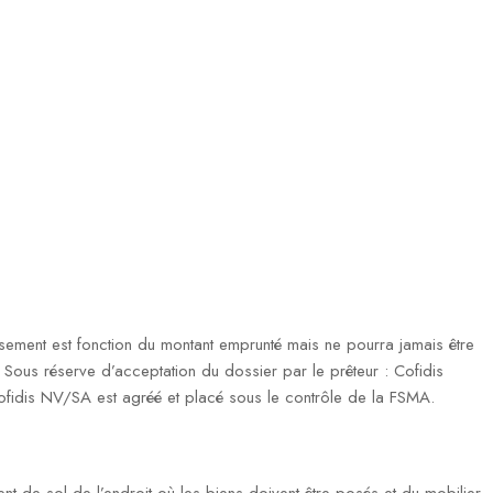
ment est fonction du montant emprunté mais ne pourra jamais être
ous réserve d’acceptation du dossier par le prêteur : Cofidis
fidis NV/SA est agréé et placé sous le contrôle de la FSMA.
ent de sol de l’endroit où les biens doivent être posés et du mobilier