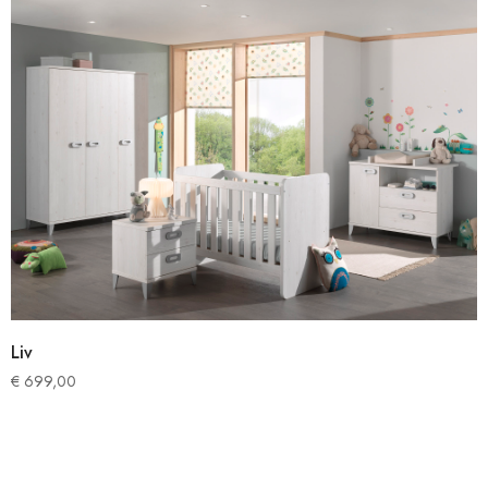
Liv
€
699,00