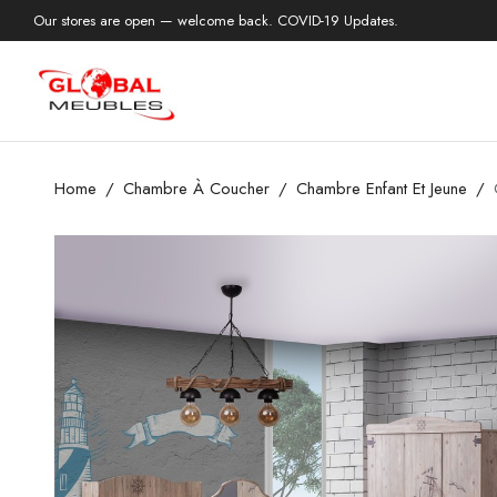
Our stores are open — welcome back. COVID-19 Updates.
Home
Chambre À Coucher
Chambre Enfant Et Jeune