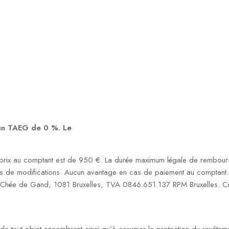
 un TAEG de 0 %. Le
rix au comptant est de 950 €. La durée maximum légale de rembourse
s de modifications. Aucun avantage en cas de paiement au comptant. S
1 Chée de Gand, 1081 Bruxelles, TVA 0846.651.137 RPM Bruxelles. Co
on de tout objet encombrant ainsi qu’à assumer la protection du revêtem