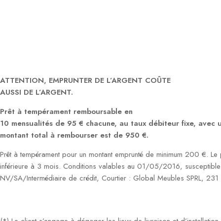
ATTENTION, EMPRUNTER DE L’ARGENT COÛTE
AUSSI DE L’ARGENT.
Prêt à tempérament remboursable en
10 mensualités de 95 € chacune, au taux débiteur fixe, avec
montant total à rembourser est de 950 €.
Prêt à tempérament pour un montant emprunté de minimum 200 €. Le p
inférieure à 3 mois. Conditions valables au 01/05/2016, susceptible
NV/SA/Intermédiaire de crédit, Courtier : Global Meubles SPRL, 23
(*) Le client s’engage à dégager les lieux de livraison et d’installati