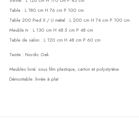
Vitrine : L 126 cm H 170 cm P 43 cm
Table : L 180 cm H 76 cm P 100 cm
Table 200 Pied X / U métal : L 200 cm H 74 cm P 100 cm
Meuble tv : L 130 cm H 48.5 cm P 48 cm
Table de salon : L 120 cm H 48 cm P 60 cm
Teinte : Nordic Oak
Meubles livré: sous film plastique, carton et polystyrène.
Démontable: livrée à plat