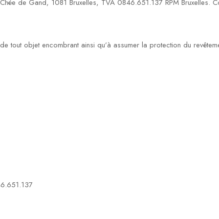
1 Chée de Gand, 1081 Bruxelles, TVA 0846.651.137 RPM Bruxelles. Co
on de tout objet encombrant ainsi qu’à assumer la protection du revêtem
46.651.137