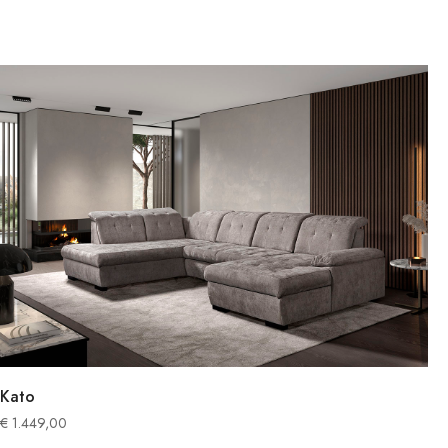
Kato
€
1.449,00