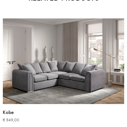
Kobe
€
849,00