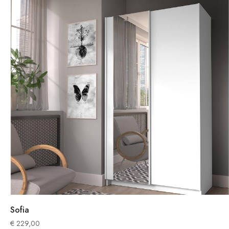
Sofia
€
229,00