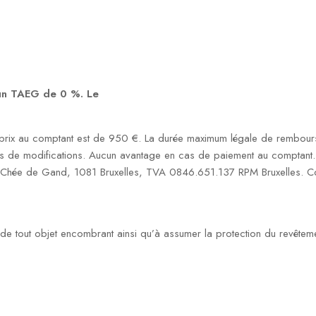
 un TAEG de 0 %. Le
rix au comptant est de 950 €. La durée maximum légale de rembourse
s de modifications. Aucun avantage en cas de paiement au comptant. S
1 Chée de Gand, 1081 Bruxelles, TVA 0846.651.137 RPM Bruxelles. Co
on de tout objet encombrant ainsi qu’à assumer la protection du revêtem