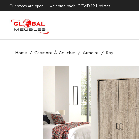
Our stores are open — welcome back. COVID-19 Updates.
Home
Chambre À Coucher
Armoire
Ray