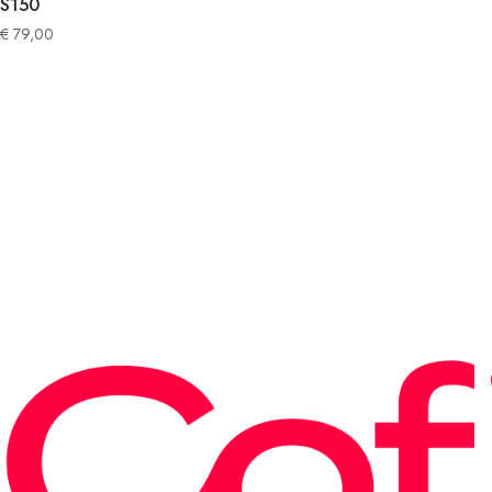
S150
€
79,00