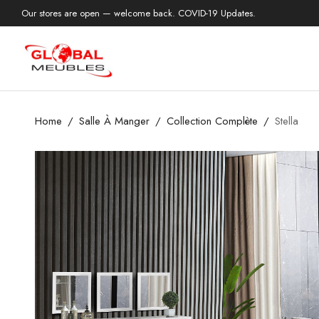
Our stores are open — welcome back. COVID-19 Updates.
Home
Salle À Manger
Collection Complète
Stella