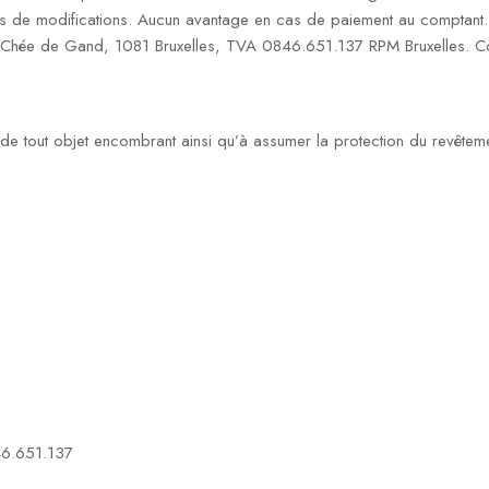
s de modifications. Aucun avantage en cas de paiement au comptant. S
1 Chée de Gand, 1081 Bruxelles, TVA 0846.651.137 RPM Bruxelles. Co
on de tout objet encombrant ainsi qu’à assumer la protection du revêtem
46.651.137