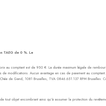
 un TAEG de 0 %. Le
rix au comptant est de 950 €. La durée maximum légale de rembourse
s de modifications. Aucun avantage en cas de paiement au comptant. S
1 Chée de Gand, 1081 Bruxelles, TVA 0846.651.137 RPM Bruxelles. Co
on de tout objet encombrant ainsi qu’à assumer la protection du revêtem