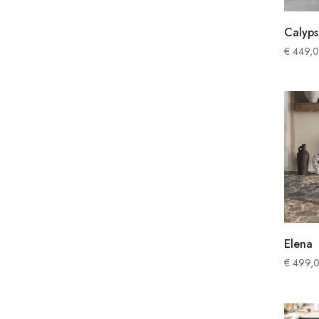
Calyp
€
449,
Elena
€
499,