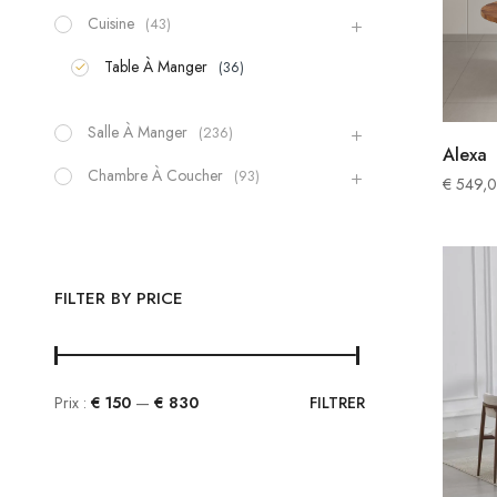
Cuisine
(43)
Table À Manger
(36)
Salle À Manger
(236)
Alexa
Chambre À Coucher
(93)
€
549,
FILTER BY PRICE
Prix :
€ 150
—
€ 830
FILTRER
Prix
Prix
min
max