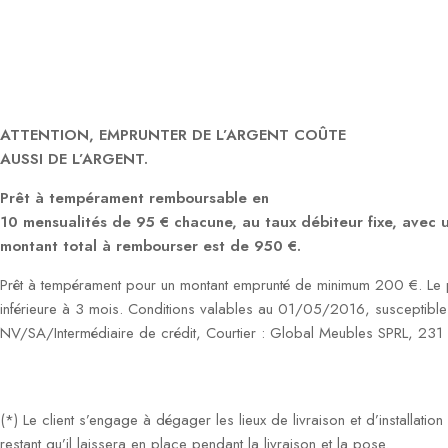
ATTENTION, EMPRUNTER DE L’ARGENT COÛTE
AUSSI DE L’ARGENT.
Prêt à tempérament remboursable en
10 mensualités de 95 € chacune, au taux débiteur fixe, avec
montant total à rembourser est de 950 €.
Prêt à tempérament pour un montant emprunté de minimum 200 €. Le p
inférieure à 3 mois. Conditions valables au 01/05/2016, susceptible
NV/SA/Intermédiaire de crédit, Courtier : Global Meubles SPRL, 23
(*) Le client s’engage à dégager les lieux de livraison et d’installati
restant qu’il laissera en place pendant la livraison et la pose.