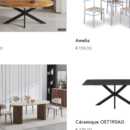
Amelia
00
€
159,00
Céramique OST190AG
€
379,00