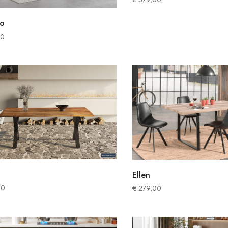
so
00
Ellen
00
€
279,00