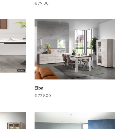
€
79,00
Elba
€
729,00