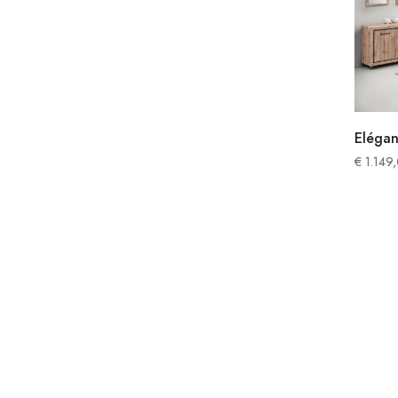
Eléga
€
1.149