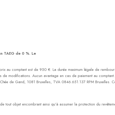
 un TAEG de 0 %. Le
rix au comptant est de 950 €. La durée maximum légale de rembourse
s de modifications. Aucun avantage en cas de paiement au comptant. S
1 Chée de Gand, 1081 Bruxelles, TVA 0846.651.137 RPM Bruxelles. Co
on de tout objet encombrant ainsi qu’à assumer la protection du revêtem