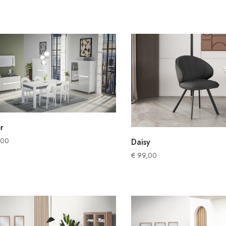
r
,00
Daisy
€
99,00