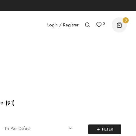
0
0
Login / Register
te
(91)
FILTER