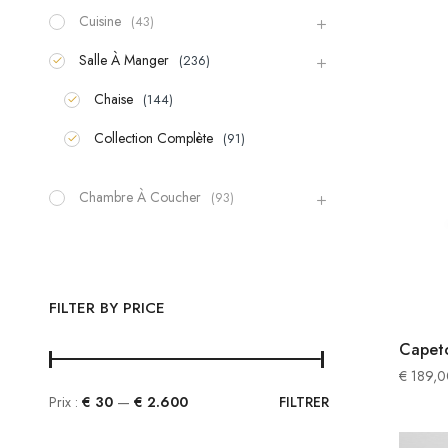
Cuisine
(43)
Salle À Manger
(236)
Chaise
(144)
Collection Complète
(91)
Chambre À Coucher
(93)
FILTER BY PRICE
Capet
€
189,0
Prix :
€ 30
—
€ 2.600
FILTRER
Prix
Prix
min
max