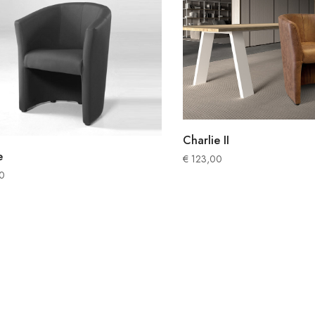
Charlie II
e
€
123,00
0