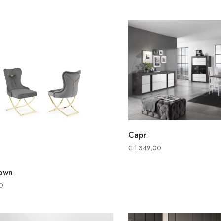
Capri
€
1.349,00
own
0