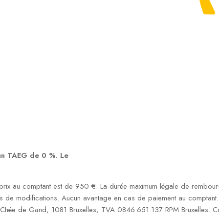
 un TAEG de 0 %. Le
rix au comptant est de 950 €. La durée maximum légale de rembourse
s de modifications. Aucun avantage en cas de paiement au comptant. S
1 Chée de Gand, 1081 Bruxelles, TVA 0846.651.137 RPM Bruxelles. Co