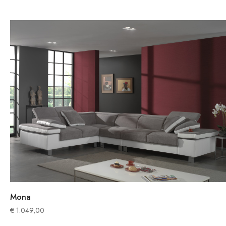
Mona
€
1.049,00