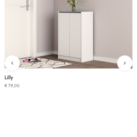
Lilly
€
79,00