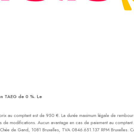
 un TAEG de 0 %. Le
rix au comptant est de 950 €. La durée maximum légale de rembourse
s de modifications. Aucun avantage en cas de paiement au comptant. S
1 Chée de Gand, 1081 Bruxelles, TVA 0846.651.137 RPM Bruxelles. Co