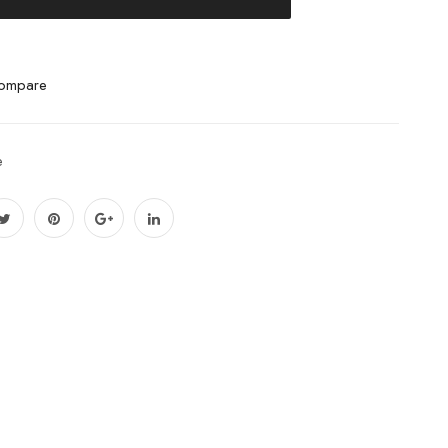
ompare
e