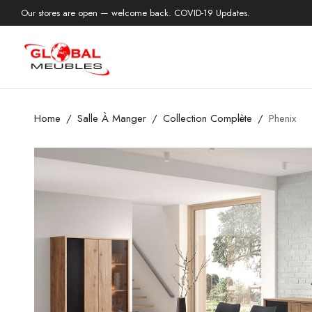
Our stores are open — welcome back. COVID-19 Updates.
Home
Salle À Manger
Collection Complète
Phenix