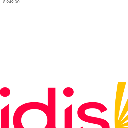
€
949,00