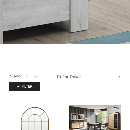
x
Views:
FILTER