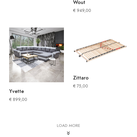
Wout
€
949,00
Zittaro
€
75,00
Yvette
€
899,00
LOAD MORE