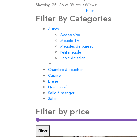
Showing 25–
36
of 38 results
Views:
Filter
Filter By Categories
Autres
Accessoires
Meuble TV
Meubles de bureau
Petit meuble
Table de salon
Chambre à coucher
Cuisine
Literie
Non classé
Salle à manger
Salon
Filter by price
Filtrer