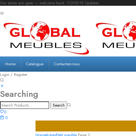
Our stores are open — welcome back. COVID-19 Updates.
Home
Catalogue
Contactez-nous
Login / Register
Searching
0
0
Home
Autres
Petit meuble
Page 3