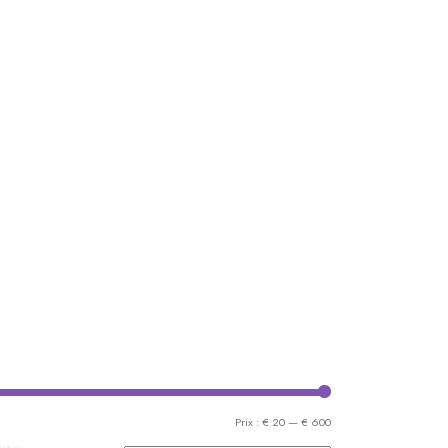
Prix
Prix
Prix :
€ 20
—
€ 600
min
max