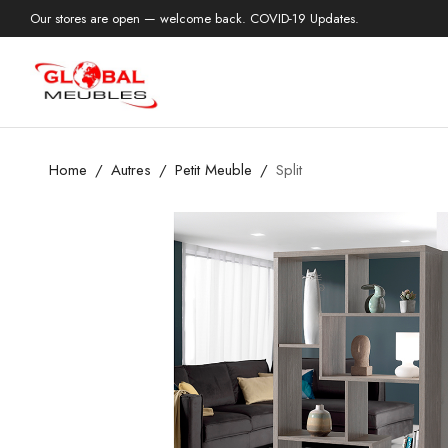
Our stores are open — welcome back. COVID-19 Updates.
Home
Autres
Petit Meuble
Split