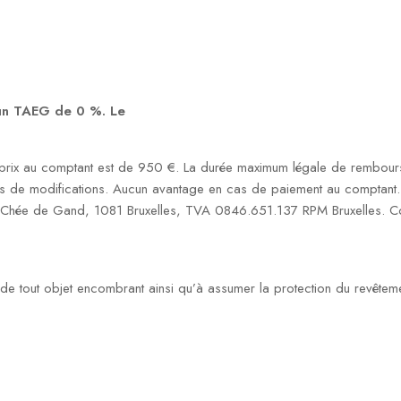
 un TAEG de 0 %. Le
rix au comptant est de 950 €. La durée maximum légale de rembourse
s de modifications. Aucun avantage en cas de paiement au comptant. S
1 Chée de Gand, 1081 Bruxelles, TVA 0846.651.137 RPM Bruxelles. Co
on de tout objet encombrant ainsi qu’à assumer la protection du revêtem