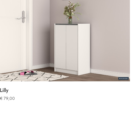
Lilly
€
79,00